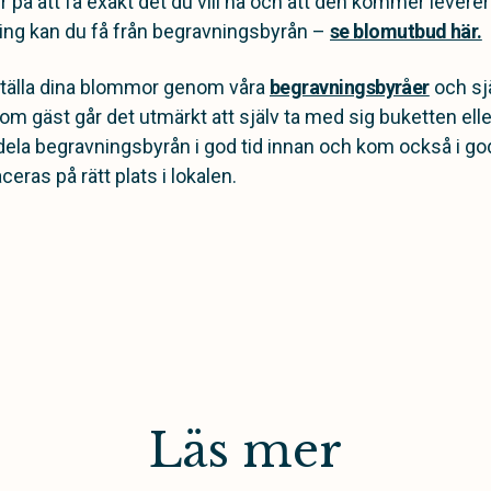
r på att få exakt det du vill ha och att den kommer levereras
lning kan du få från begravningsbyrån –
se blomutbud här.
eställa dina blommor genom våra
begravningsbyråer
och sj
om gäst går det utmärkt att själv ta med sig buketten eller
la begravningsbyrån i god tid innan och kom också i god
eras på rätt plats i lokalen.
Läs mer