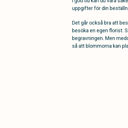
i god tid kan du vara säke
uppgifter för din bestäl
Det går också bra att b
besöka en egen florist. S
begravningen. Men medde
så att blommorna kan plac