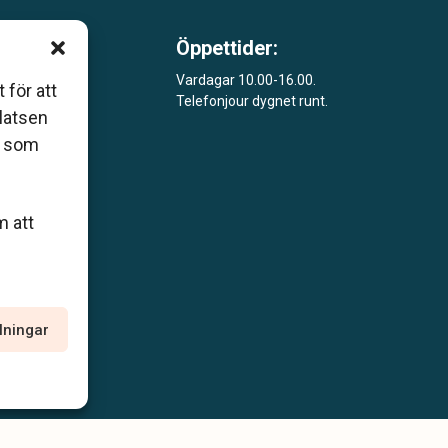
Öppettider:
m är
Vardagar 10.00-16.00.
 för att
Telefonjour dygnet runt.
åde
platsen
r som
m att
llningar