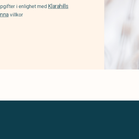
Klarahills
pgifter i enlighet med
änna
villkor