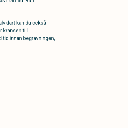
 i rätt tid. Rätt
älvklart kan du också
 kransen till
 tid innan begravningen,