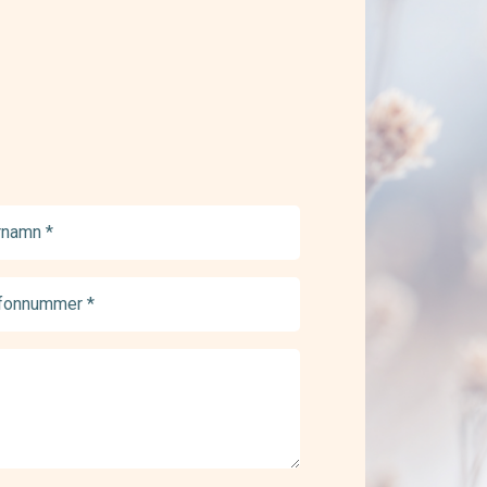
namn
ed)
onnummer
ed)