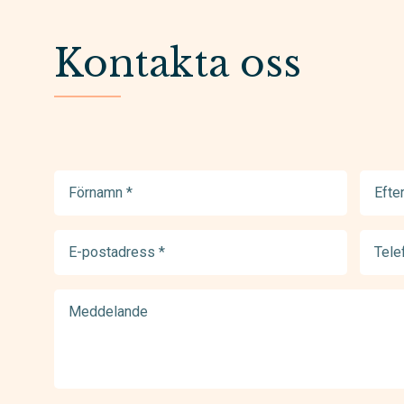
Kontakta oss
Förnamn
Efter
(Required)
(Requir
E-
Telef
postadress
(Requir
(Required)
Meddelande