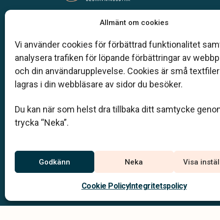
Vår begravningsbyrå är en del av Klarahill.
Allmänt om cookies
Klarahill består av kunniga lokala familjeföretag so
auktoriserade inom Sveriges begravningsbyråers
Vi använder cookies för förbättrad funktionalitet samt
förbund (SBF). Det personliga är centralt för oss, b
analysera trafiken för löpande förbättringar av webb
när det gäller bemötande och när vi utformar
och din användarupplevelse. Cookies är små textfile
skräddarsydda personliga begravningar.
lagras i din webbläsare av sidor du besöker.
036-71 02 50
Du kan när som helst dra tillbaka ditt samtycke geno
info@ankarbergs.se
trycka “Neka”.
Jourtelefon
Godkänn
Neka
Visa instä
036-71 02 50
Du når oss dygnet runt på
Cookie Policy
Integritetspolicy