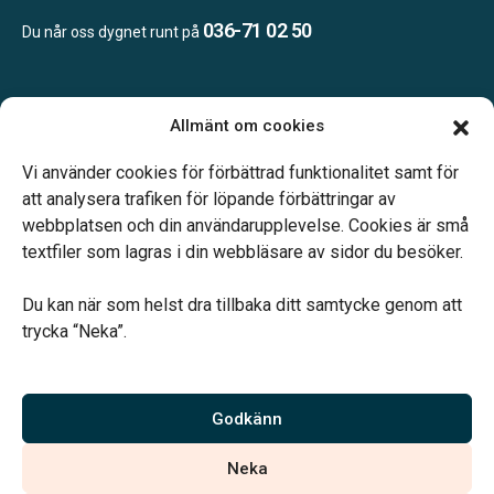
036-71 02 50
Du når oss dygnet runt på
Öppettider:
Allmänt om cookies
Vardagar 10.00-16.00.
Telefonjour dygnet runt.
Vi använder cookies för förbättrad funktionalitet samt för
att analysera trafiken för löpande förbättringar av
webbplatsen och din användarupplevelse. Cookies är små
textfiler som lagras i din webbläsare av sidor du besöker.
Du kan när som helst dra tillbaka ditt samtycke genom att
Vårt systerbolag Verahill hjälper dig med familjejuridiken –
trycka “Neka”.
genom hela livet.
Varmt välkommen.
Godkänn
Vi är auktoriserade av Sveriges Begravningsbyråers Förbund och
Neka
har högt ställda krav på utbildning, kvalitet, miljö och arbetsmiljö.