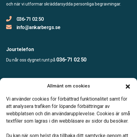
och när vi utformar skräddarsydda personliga begravningar.
036-71 02 50
info@ankarbergs.se
Jourtelefon
036-71 02 50
Du når oss dygnet runt på
Öppettider:
Allmänt om cookies
Vardagar 10.00-16.00.
Telefonjour dygnet runt.
Vi använder cookies för förbättrad funktionalitet samt för
att analysera trafiken för löpande förbättringar av
webbplatsen och din användarupplevelse. Cookies är små
textfiler som lagras i din webbläsare av sidor du besöker.
Du kan när som helst dra tillbaka ditt samtycke genom att