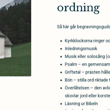
ordning
Så här går begravningsgudst
Kyrkklockorna ringer o
Inledningsmusik
Musik eller solosång (
Psalm – en gemensam s
Griftetal – prästen håll
Bön – stilla ord riktade t
Överlåtelsen – den avli
skovlar jord eller korst
Läsning ur Bibeln