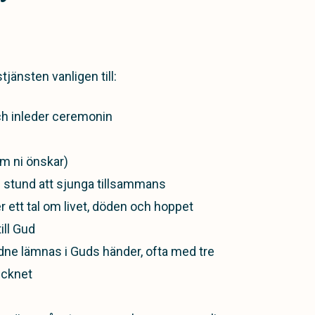
jänsten vanligen till:
ch inleder ceremonin
om ni önskar)
tund att sjunga tillsammans
er ett tal om livet, döden och hoppet
ill Gud
dne lämnas i Guds händer, ofta med tre
ecknet