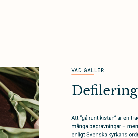
VAD GÄLLER
Defilering
Att “gå runt kistan” är en t
många begravningar – men d
enligt Svenska kyrkans ordni