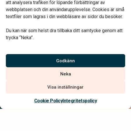
att analysera trafiken för löpande förbättringar av
webbplatsen och din användarupplevelse. Cookies är små
textfiler som lagras i din webbläsare av sidor du besöker.
Du kan när som helst dra tillbaka ditt samtycke genom att
Vårt systerbolag Verahill hjälper dig med familjejuridiken –
trycka “Neka”.
genom hela livet.
Varmt välkommen.
Godkänn
Vi är auktoriserade av Sveriges Begravningsbyråers Förbund och
Neka
har högt ställda krav på utbildning, kvalitet, miljö och arbetsmiljö.
Visa inställningar
Kontakta oss
Cookie Policy
Integritetspolicy
Integritetspolicy
Allmänna villkor
Tillgänglighetsredogörelse