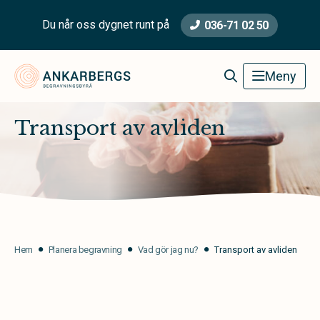
Du når oss dygnet runt på
036-71 02 50
Ankarbergs Begravningsbyrå
Meny
Transport av avliden
Hem
Planera begravning
Vad gör jag nu?
Transport av avliden