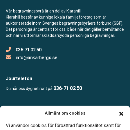
Vår begravningsbyrå är en del av Klarahill.
Klarahill består av kunniga lokala familjeföretag som är
auktoriserade inom Sveriges begravningsbyråers förbund (SBF).
Det personliga är centralt för oss, både när det gäller bemötande
och när vi utformar skräddarsydda personliga begravningar.
036-71 02 50
info@ankarbergs.se
Jourtelefon
036-71 02 50
Du når oss dygnet runt på
Öppettider:
Allmänt om cookies
Vardagar 10.00-16.00.
Telefonjour dygnet runt.
Vi använder cookies för förbättrad funktionalitet samt för