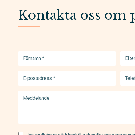
Kontakta oss om 
Förnamn
Efter
(Required)
(Requir
E-
Telef
postadress
(Requir
(Required)
Meddelande
Samtycke