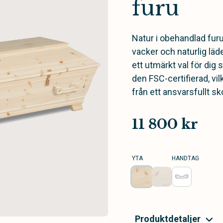
furu
Natur i obehandlad furu
vacker och naturlig läd
ett utmärkt val för dig
den FSC-certifierad, vi
från ett ansvarsfullt s
11 800 kr
YTA
HANDTAG
Produktdetaljer