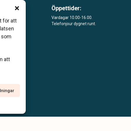
Öppettider:
m är
Vardagar 10.00-16.00.
 för att
Telefonjour dygnet runt.
åde
platsen
r som
m att
llningar