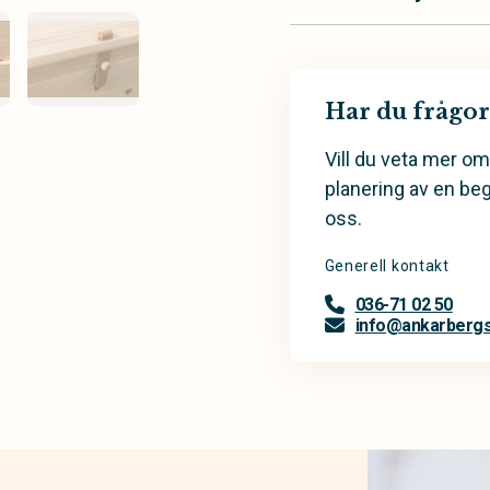
Har du frågor
Vill du veta mer om
planering av en be
oss.
Generell kontakt
036-71 02 50
info@ankarbergs