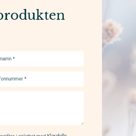
produkten
namn
ed)
onnummer
ed)
Klarahills