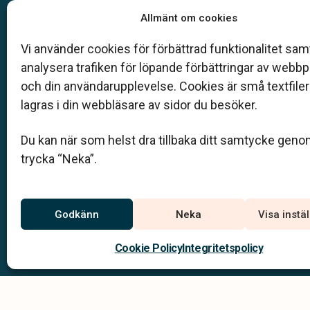
Vår begravningsbyrå är en del av Klarahill.
Allmänt om cookies
Klarahill består av kunniga lokala familjeföretag so
auktoriserade inom Sveriges begravningsbyråers
Vi använder cookies för förbättrad funktionalitet samt
förbund (SBF). Det personliga är centralt för oss, b
analysera trafiken för löpande förbättringar av webb
när det gäller bemötande och när vi utformar
och din användarupplevelse. Cookies är små textfile
skräddarsydda personliga begravningar.
lagras i din webbläsare av sidor du besöker.
036-71 02 50
Du kan när som helst dra tillbaka ditt samtycke geno
info@ankarbergs.se
trycka “Neka”.
Jourtelefon
Godkänn
Neka
Visa instä
036-71 02 50
Du når oss dygnet runt på
Cookie Policy
Integritetspolicy