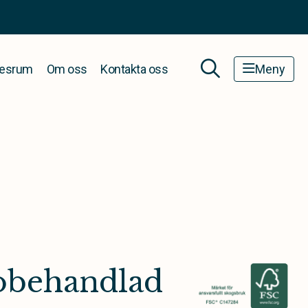
esrum
Om oss
Kontakta oss
Meny
 obehandlad