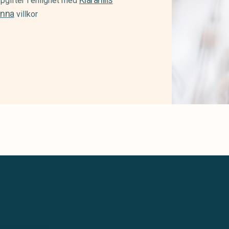
pgifter i enlighet med
änna
villkor