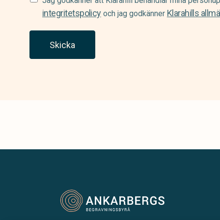
Jag godkänner att Klarahill behandlar mina personup
(Required)
integritetspolicy
Klarahills allm
och jag godkänner
Skicka