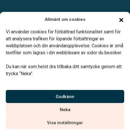
Öppettider:
Allmänt om cookies
Vardagar 10.00-16.00.
Telefonjour dygnet runt.
Vi använder cookies för förbättrad funktionalitet samt för
att analysera trafiken för löpande förbättringar av
webbplatsen och din användarupplevelse. Cookies är små
textfiler som lagras i din webbläsare av sidor du besöker.
Du kan när som helst dra tillbaka ditt samtycke genom att
Vårt systerbolag Verahill hjälper dig med familjejuridiken –
trycka “Neka”.
genom hela livet.
Varmt välkommen.
Godkänn
Vi är auktoriserade av Sveriges Begravningsbyråers Förbund och
Neka
har högt ställda krav på utbildning, kvalitet, miljö och arbetsmiljö.
Visa inställningar