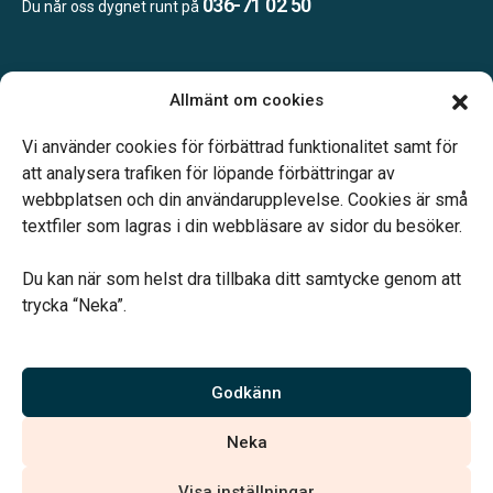
036-71 02 50
Du når oss dygnet runt på
Öppettider:
Allmänt om cookies
Vardagar 10.00-16.00.
Telefonjour dygnet runt.
Vi använder cookies för förbättrad funktionalitet samt för
att analysera trafiken för löpande förbättringar av
webbplatsen och din användarupplevelse. Cookies är små
textfiler som lagras i din webbläsare av sidor du besöker.
Du kan när som helst dra tillbaka ditt samtycke genom att
Vårt systerbolag Verahill hjälper dig med familjejuridiken –
trycka “Neka”.
genom hela livet.
Varmt välkommen.
Godkänn
Vi är auktoriserade av Sveriges Begravningsbyråers Förbund och
Neka
har högt ställda krav på utbildning, kvalitet, miljö och arbetsmiljö.
Visa inställningar