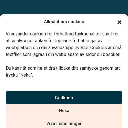
Öppettider:
Allmänt om cookies
Vardagar 10.00-16.00.
Telefonjour dygnet runt.
Vi använder cookies för förbättrad funktionalitet samt för
att analysera trafiken för löpande förbättringar av
webbplatsen och din användarupplevelse. Cookies är små
textfiler som lagras i din webbläsare av sidor du besöker.
Du kan när som helst dra tillbaka ditt samtycke genom att
Vårt systerbolag Verahill hjälper dig med familjejuridiken –
trycka “Neka”.
genom hela livet.
Varmt välkommen.
Godkänn
Vi är auktoriserade av Sveriges Begravningsbyråers Förbund och
Neka
har högt ställda krav på utbildning, kvalitet, miljö och arbetsmiljö.
Visa inställningar