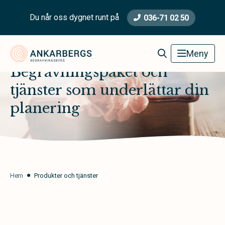
Du når oss dygnet runt på
036-71 02 50
Ankarbergs Begravningsbyrå
Meny
Begravningspaket och
tjänster som underlättar din
planering
Hem
Produkter och tjänster