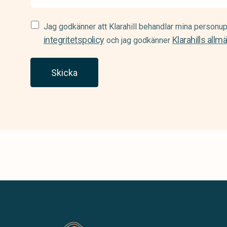
Samtycke
Jag godkänner att Klarahill behandlar mina personup
(Required)
integritetspolicy
Klarahills allm
och jag godkänner
Skicka