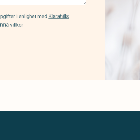
Klarahills
pgifter i enlighet med
änna
villkor