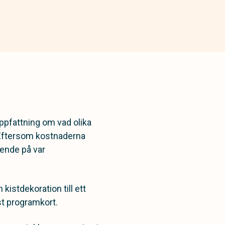
ppfattning om vad olika
. Eftersom kostnaderna
roende på var
kistdekoration till ett
st programkort.