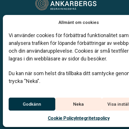
Vår begravningsbyrå är en del av Klarahill.
Allmänt om cookies
Klarahill består av kunniga lokala familjeföretag so
auktoriserade inom Sveriges begravningsbyråers
Vi använder cookies för förbättrad funktionalitet samt
förbund (SBF). Det personliga är centralt för oss, b
analysera trafiken för löpande förbättringar av webb
när det gäller bemötande och när vi utformar
och din användarupplevelse. Cookies är små textfile
skräddarsydda personliga begravningar.
lagras i din webbläsare av sidor du besöker.
036-71 02 50
Du kan när som helst dra tillbaka ditt samtycke geno
info@ankarbergs.se
trycka “Neka”.
Jourtelefon
Godkänn
Neka
Visa instä
036-71 02 50
Du når oss dygnet runt på
Cookie Policy
Integritetspolicy