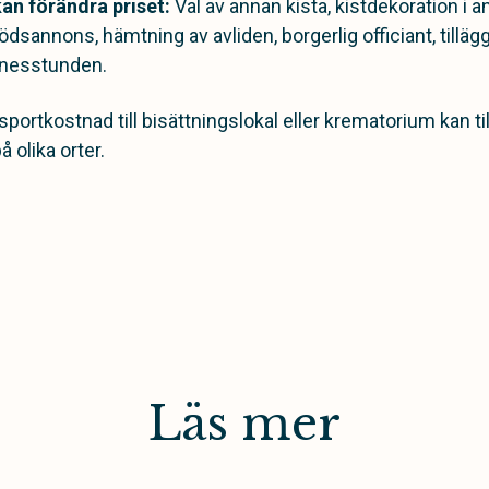
kan förändra priset:
Val av annan kista, kistdekoration i a
ödsannons, hämtning av avliden, borgerlig officiant, till
nesstunden.
portkostnad till bisättningslokal eller krematorium kan t
 olika orter.
Läs mer