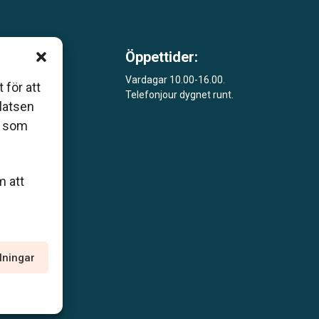
Öppettider:
m är
Vardagar 10.00-16.00.
 för att
Telefonjour dygnet runt.
åde
platsen
r som
m att
llningar