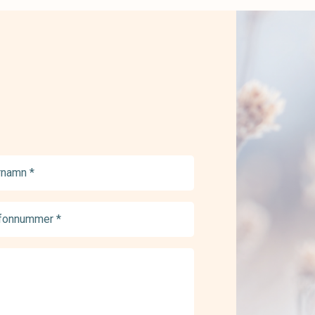
namn
ed)
onnummer
ed)