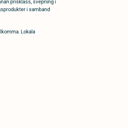
nnan prisklass, svepning i
äggsprodukter i samband
illkomma. Lokala