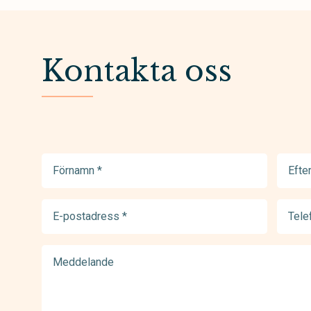
Kontakta oss
Förnamn
Efter
(Required)
(Requir
E-
Telef
postadress
(Requir
(Required)
Meddelande