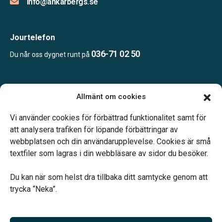
info@ankarbergs.se
Jourtelefon
036-71 02 50
Du når oss dygnet runt på
Öppettider:
Allmänt om cookies
Vardagar 10.00-16.00.
Telefonjour dygnet runt.
Vi använder cookies för förbättrad funktionalitet samt för
att analysera trafiken för löpande förbättringar av
webbplatsen och din användarupplevelse. Cookies är små
textfiler som lagras i din webbläsare av sidor du besöker.
Du kan när som helst dra tillbaka ditt samtycke genom att
Vårt systerbolag Verahill hjälper dig med familjejuridiken –
trycka “Neka”.
genom hela livet.
Varmt välkommen.