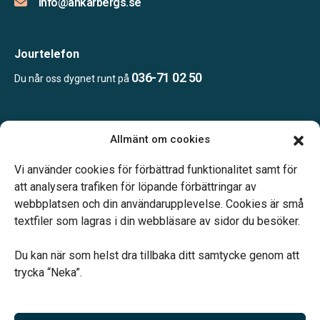
info@ankarbergs.se
Jourtelefon
036-71 02 50
Du når oss dygnet runt på
Öppettider:
Allmänt om cookies
Vardagar 10.00-16.00.
Telefonjour dygnet runt.
Vi använder cookies för förbättrad funktionalitet samt för
att analysera trafiken för löpande förbättringar av
webbplatsen och din användarupplevelse. Cookies är små
textfiler som lagras i din webbläsare av sidor du besöker.
Du kan när som helst dra tillbaka ditt samtycke genom att
Vårt systerbolag Verahill hjälper dig med familjejuridiken –
trycka “Neka”.
genom hela livet.
Varmt välkommen.